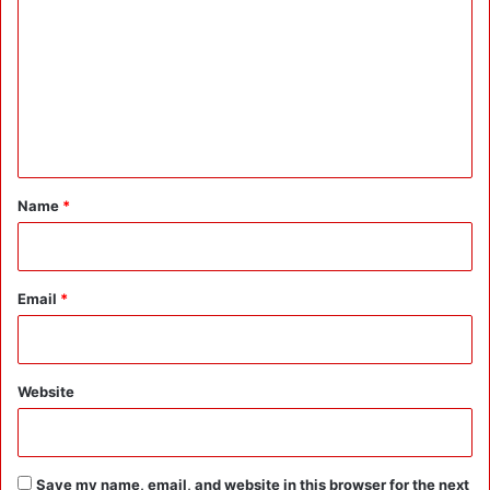
o
m
m
e
n
t
*
Name
*
Email
*
Website
Save my name, email, and website in this browser for the next