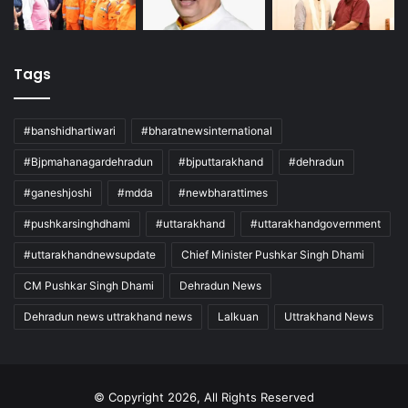
Tags
#banshidhartiwari
#bharatnewsinternational
#Bjpmahanagardehradun
#bjputtarakhand
#dehradun
#ganeshjoshi
#mdda
#newbharattimes
#pushkarsinghdhami
#uttarakhand
#uttarakhandgovernment
#uttarakhandnewsupdate
Chief Minister Pushkar Singh Dhami
CM Pushkar Singh Dhami
Dehradun News
Dehradun news uttrakhand news
Lalkuan
Uttrakhand News
© Copyright 2026, All Rights Reserved