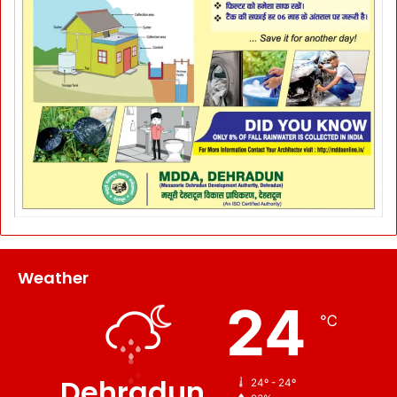
Weather
24
℃
Dehradun
24º - 24º