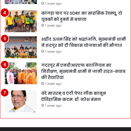
1 week ago
कांगड़ा घाट पर SDRF का साहसिक रेस्क्यू, दो
युवकों को डूबने से बचाया
1 week ago
शहीद ऊधम सिंह को श्रद्धांजलि, मुख्यमंत्री धामी
ने रुद्रपुर को दी विकास योजनाओं की सौगात
1 week ago
गदरपुर में एनडीआरएफ बटालियन का
निरीक्षण, मुख्यमंत्री धामी ने जानी राहत-बचाव
की तैयारियां
1 week ago
वंदे मातरम् व एंटी पेपर लीक कानून
ऐतिहासिक कदम: डॉ. नरेश बंसल
1 week ago