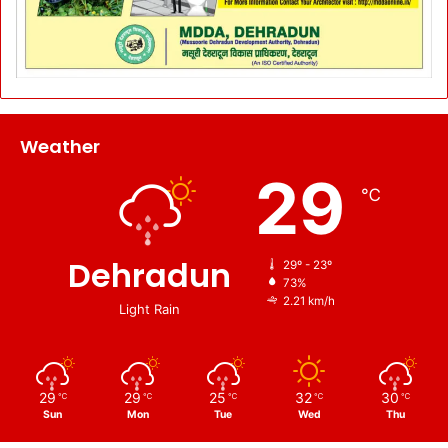
Weather
29
℃
Dehradun
29º - 23º
73%
2.21 km/h
Light Rain
29
29
25
32
30
℃
℃
℃
℃
℃
Sun
Mon
Tue
Wed
Thu