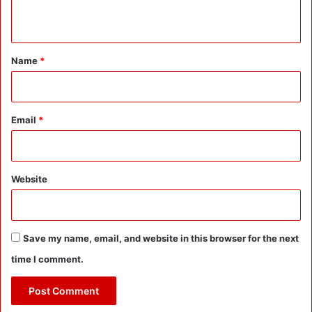
n
t
*
Name
*
Email
*
Website
Save my name, email, and website in this browser for the next
time I comment.