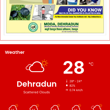
Weather
28
℃
Dehradun
28º - 24º
82%
0.74 km/h
Scattered Clouds