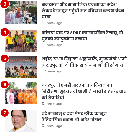
समरसता और सामाजिक एकता का संदेश
लेकर देहरादून पहुंची संत रविदास कलश वंदन
यात्रा
1 week ago
कांगड़ा घाट पर SDRF का साहसिक रेस्क्यू, दो
युवकों को डूबने से बचाया
1 week ago
शहीद ऊधम सिंह को श्रद्धांजलि, मुख्यमंत्री धामी
ने रुद्रपुर को दी विकास योजनाओं की सौगात
1 week ago
गदरपुर में एनडीआरएफ बटालियन का
निरीक्षण, मुख्यमंत्री धामी ने जानी राहत-बचाव
की तैयारियां
1 week ago
वंदे मातरम् व एंटी पेपर लीक कानून
ऐतिहासिक कदम: डॉ. नरेश बंसल
1 week ago