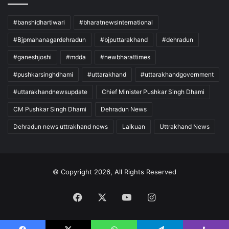
#banshidhartiwari
#bharatnewsinternational
#Bjpmahanagardehradun
#bjputtarakhand
#dehradun
#ganeshjoshi
#mdda
#newbharattimes
#pushkarsinghdhami
#uttarakhand
#uttarakhandgovernment
#uttarakhandnewsupdate
Chief Minister Pushkar Singh Dhami
CM Pushkar Singh Dhami
Dehradun News
Dehradun news uttrakhand news
Lalkuan
Uttrakhand News
© Copyright 2026, All Rights Reserved
Facebook
X
YouTube
Instagram