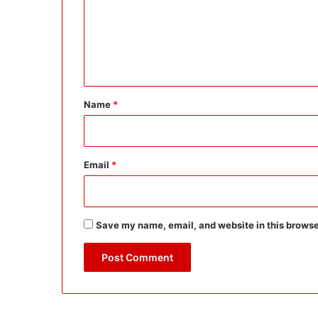
m
e
n
t
*
Name
*
Email
*
Save my name, email, and website in this browse