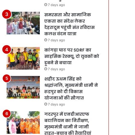
7 days ago
समरसता और सामाजिक
एकता का संदेश लेकर
देहरादून पहुंची संत रविदास
कलश वंदन यात्रा
7 days ago
कांगड़ा घाट पर SDRF का
साहसिक रेस्क्यू, दो युवकों को
डूबने से बचाया
7 days ago
शहीद ऊधम सिंह को
श्रद्धांजलि, मुख्यमंत्री धामी ने
रुद्रपुर को दी विकास
योजनाओं की सौगात
7 days ago
गदरपुर में एनडीआरएफ
बटालियन का निरीक्षण,
मुख्यमंत्री धामी ने जानी
राहत-बचाव की तैयारियां