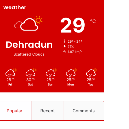
Weather
29
℃
Dehradun
29º - 24º
71%
1.97 km/h
Scattered Clouds
28
30
28
28
25
℃
℃
℃
℃
℃
Fri
Sat
Sun
Mon
Tue
Popular
Recent
Comments