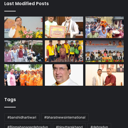
Last Modified Posts
Tags
#banshidhartiwari
#bharatnewsinternational
#Bjpmahanagardehradun
#bjputtarakhand
#dehradun