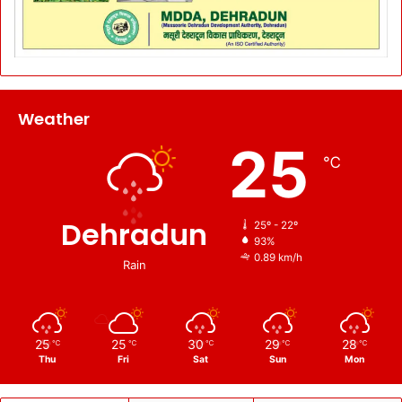
Weather
25
℃
Dehradun
25º - 22º
93%
0.89 km/h
Rain
25
25
30
29
28
℃
℃
℃
℃
℃
Thu
Fri
Sat
Sun
Mon