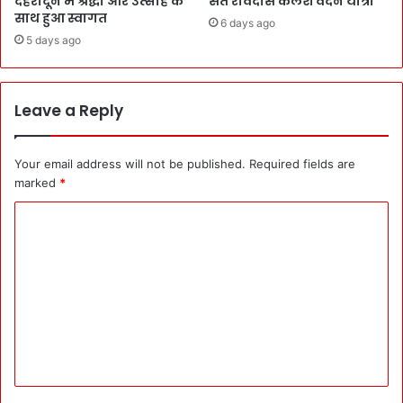
देहरादून में श्रद्धा और उत्साह के
संत रविदास कलश वंदन यात्रा
साथ हुआ स्वागत
6 days ago
5 days ago
Leave a Reply
Your email address will not be published.
Required fields are
marked
*
C
o
m
m
e
n
t