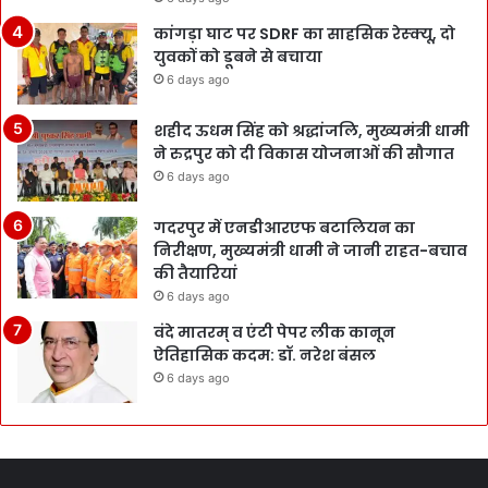
कांगड़ा घाट पर SDRF का साहसिक रेस्क्यू, दो
युवकों को डूबने से बचाया
6 days ago
शहीद ऊधम सिंह को श्रद्धांजलि, मुख्यमंत्री धामी
ने रुद्रपुर को दी विकास योजनाओं की सौगात
6 days ago
गदरपुर में एनडीआरएफ बटालियन का
निरीक्षण, मुख्यमंत्री धामी ने जानी राहत-बचाव
की तैयारियां
6 days ago
वंदे मातरम् व एंटी पेपर लीक कानून
ऐतिहासिक कदम: डॉ. नरेश बंसल
6 days ago