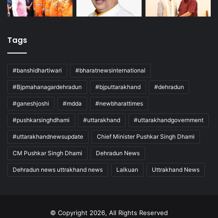
Tags
#banshidhartiwari
#bharatnewsinternational
#Bjpmahanagardehradun
#bjputtarakhand
#dehradun
#ganeshjoshi
#mdda
#newbharattimes
#pushkarsinghdhami
#uttarakhand
#uttarakhandgovernment
#uttarakhandnewsupdate
Chief Minister Pushkar Singh Dhami
CM Pushkar Singh Dhami
Dehradun News
Dehradun news uttrakhand news
Lalkuan
Uttrakhand News
© Copyright 2026, All Rights Reserved