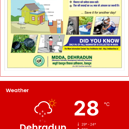
Weather
28
℃
Dehradun
29º - 24º