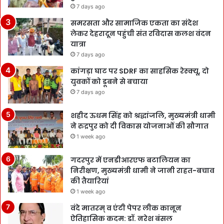
7 days ago
समरसता और सामाजिक एकता का संदेश
लेकर देहरादून पहुंची संत रविदास कलश वंदन
यात्रा
7 days ago
कांगड़ा घाट पर SDRF का साहसिक रेस्क्यू, दो
युवकों को डूबने से बचाया
7 days ago
शहीद ऊधम सिंह को श्रद्धांजलि, मुख्यमंत्री धामी
ने रुद्रपुर को दी विकास योजनाओं की सौगात
1 week ago
गदरपुर में एनडीआरएफ बटालियन का
निरीक्षण, मुख्यमंत्री धामी ने जानी राहत-बचाव
की तैयारियां
1 week ago
वंदे मातरम् व एंटी पेपर लीक कानून
ऐतिहासिक कदम: डॉ. नरेश बंसल