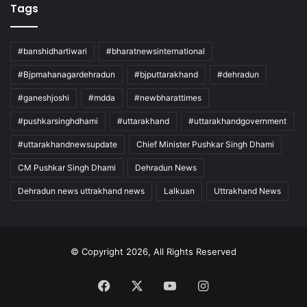
Tags
#banshidhartiwari
#bharatnewsinternational
#Bjpmahanagardehradun
#bjputtarakhand
#dehradun
#ganeshjoshi
#mdda
#newbharattimes
#pushkarsinghdhami
#uttarakhand
#uttarakhandgovernment
#uttarakhandnewsupdate
Chief Minister Pushkar Singh Dhami
CM Pushkar Singh Dhami
Dehradun News
Dehradun news uttrakhand news
Lalkuan
Uttrakhand News
© Copyright 2026, All Rights Reserved
Facebook
X
YouTube
Instagram