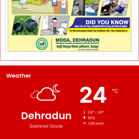
Weather
24
℃
Dehradun
24º - 24º
92%
1.66 km/h
Scattered Clouds