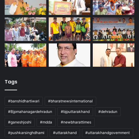
Tags
#banshidhartiwari
#bharatnewsinternational
#Bjpmahanagardehradun
#bjputtarakhand
#dehradun
#ganeshjoshi
#mdda
#newbharattimes
#pushkarsinghdhami
#uttarakhand
#uttarakhandgovernment