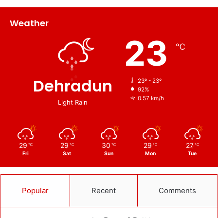
Weather
23
℃
Dehradun
23º - 23º
92%
0.57 km/h
Light Rain
29
29
30
29
27
℃
℃
℃
℃
℃
Fri
Sat
Sun
Mon
Tue
Popular
Recent
Comments