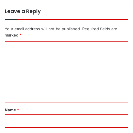
Leave a Reply
Your email address will not be published.
Required fields are
marked
*
C
o
m
m
e
n
t
*
Name
*