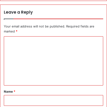
Leave a Reply
Your email address will not be published.
Required fields are
marked
*
C
o
m
m
e
n
t
*
Name
*