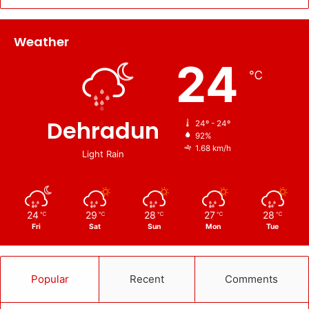
Weather
24
℃
Dehradun
24º - 24º
92%
1.68 km/h
Light Rain
24
29
28
27
28
℃
℃
℃
℃
℃
Fri
Sat
Sun
Mon
Tue
Popular
Recent
Comments