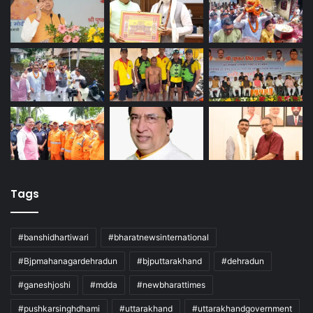
Tags
#banshidhartiwari
#bharatnewsinternational
#Bjpmahanagardehradun
#bjputtarakhand
#dehradun
#ganeshjoshi
#mdda
#newbharattimes
#pushkarsinghdhami
#uttarakhand
#uttarakhandgovernment