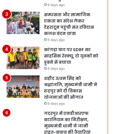
6 days ago
समरसता और सामाजिक
एकता का संदेश लेकर
देहरादून पहुंची संत रविदास
कलश वंदन यात्रा
6 days ago
कांगड़ा घाट पर SDRF का
साहसिक रेस्क्यू, दो युवकों को
डूबने से बचाया
6 days ago
शहीद ऊधम सिंह को
श्रद्धांजलि, मुख्यमंत्री धामी ने
रुद्रपुर को दी विकास
योजनाओं की सौगात
6 days ago
गदरपुर में एनडीआरएफ
बटालियन का निरीक्षण,
मुख्यमंत्री धामी ने जानी
राहत-बचाव की तैयारियां