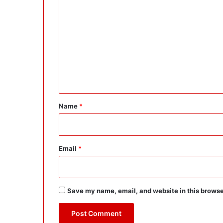
o
m
m
e
n
t
*
Name
*
Email
*
Save my name, email, and website in this browse