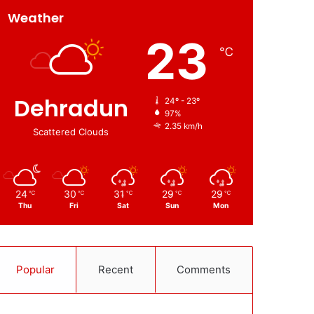
Weather
23
℃
Dehradun
24º - 23º
97%
2.35 km/h
Scattered Clouds
24
30
31
29
29
℃
℃
℃
℃
℃
Thu
Fri
Sat
Sun
Mon
Popular
Recent
Comments