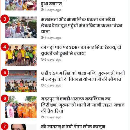
हुआ स्वागत
5 days ago
समरसता और सामाजिक एकता का संदेश
लेकर देहरादून पहुंची संत रविदास कलश वंदन
यात्रा
6 days ago
कांगड़ा घाट पर SDRF का साहसिक रेस्क्यू, दो
युवकों को डूबने से बचाया
6 days ago
शहीद ऊधम सिंह को श्रद्धांजलि, मुख्यमंत्री धामी
ने रुद्रपुर को दी विकास योजनाओं की सौगात
6 days ago
गदरपुर में एनडीआरएफ बटालियन का
निरीक्षण, मुख्यमंत्री धामी ने जानी राहत-बचाव
की तैयारियां
6 days ago
वंदे मातरम् व एंटी पेपर लीक कानून