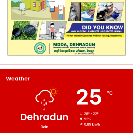
Weather
25
℃
Dehradun
25º - 22º
93%
0.89 km/h
Rain