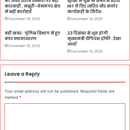
का अवैध शराब तस्करों पर बड़ी
सुरक्षा में चूक के संबंध में ADG
कारवाही , मसूरी–प्रेमनगर क्षेत्र
INT ने दिए त्वरित और कठोर
में बड़ी कार्रवाई
कार्यवाही के निर्देश
December 18, 2025
December 18, 2025
बड़ी खबर : पुलिस विभाग में हुए
23 दिसंबर से शुरू होगी
बंपर स्थानान्तरण
मुख्यमंत्री चैंपियंस ट्रॉफी : रेखा
आर्या
December 18, 2025
December 18, 2025
Leave a Reply
Your email address will not be published.
Required fields are
marked
*
C
o
m