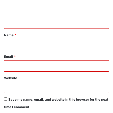
m
e
n
t
*
Name
*
Email
*
Website
Save my name, email, and website in this browser for the next
time I comment.