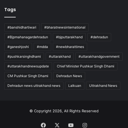
Tags
#banshidhartiwari
#bharatnewsinternational
#Bjpmahanagardehradun
#bjputtarakhand
#dehradun
#ganeshjoshi
#mdda
#newbharattimes
#pushkarsinghdhami
#uttarakhand
#uttarakhandgovernment
#uttarakhandnewsupdate
Chief Minister Pushkar Singh Dhami
CM Pushkar Singh Dhami
Dehradun News
Dehradun news uttrakhand news
Lalkuan
Uttrakhand News
© Copyright 2026, All Rights Reserved
Facebook
X
YouTube
Instagram