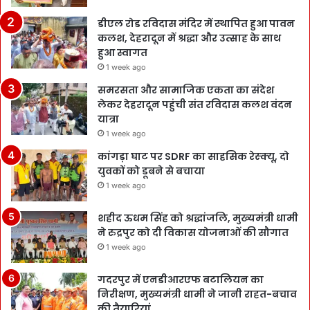
डीएल रोड रविदास मंदिर में स्थापित हुआ पावन
कलश, देहरादून में श्रद्धा और उत्साह के साथ
हुआ स्वागत
1 week ago
समरसता और सामाजिक एकता का संदेश
लेकर देहरादून पहुंची संत रविदास कलश वंदन
यात्रा
1 week ago
कांगड़ा घाट पर SDRF का साहसिक रेस्क्यू, दो
युवकों को डूबने से बचाया
1 week ago
शहीद ऊधम सिंह को श्रद्धांजलि, मुख्यमंत्री धामी
ने रुद्रपुर को दी विकास योजनाओं की सौगात
1 week ago
गदरपुर में एनडीआरएफ बटालियन का
निरीक्षण, मुख्यमंत्री धामी ने जानी राहत-बचाव
की तैयारियां