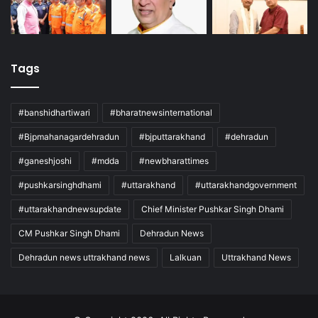
Tags
#banshidhartiwari
#bharatnewsinternational
#Bjpmahanagardehradun
#bjputtarakhand
#dehradun
#ganeshjoshi
#mdda
#newbharattimes
#pushkarsinghdhami
#uttarakhand
#uttarakhandgovernment
#uttarakhandnewsupdate
Chief Minister Pushkar Singh Dhami
CM Pushkar Singh Dhami
Dehradun News
Dehradun news uttrakhand news
Lalkuan
Uttrakhand News