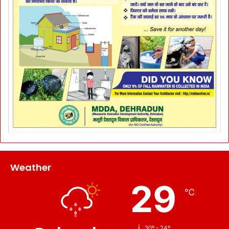
Weather
29
℃
30º - 24º