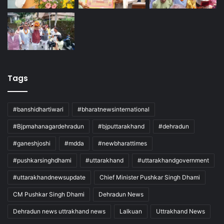
Tags
#banshidhartiwari
#bharatnewsinternational
#Bjpmahanagardehradun
#bjputtarakhand
#dehradun
#ganeshjoshi
#mdda
#newbharattimes
#pushkarsinghdhami
#uttarakhand
#uttarakhandgovernment
#uttarakhandnewsupdate
Chief Minister Pushkar Singh Dhami
CM Pushkar Singh Dhami
Dehradun News
Dehradun news uttrakhand news
Lalkuan
Uttrakhand News