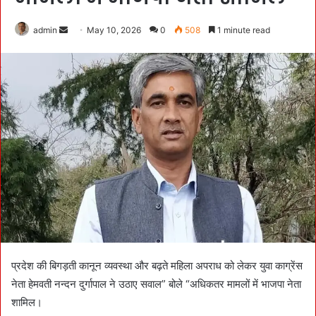
admin
S
May 10, 2026
0
508
1 minute read
e
n
d
a
n
e
m
a
i
l
प्रदेश की बिगड़ती कानून व्यवस्था और बढ़ते महिला अपराध को लेकर युवा काग्रेंस
नेता हेमवती नन्दन दुर्गापाल ने उठाए सवाल” बोले “अधिकतर मामलों में भाजपा नेता
शामिल।