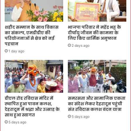
शहीद सम्मान के साथ विकास
भाजपा परिवार ने महेंद्र भट्ट के
का संकल्प, एमडीडीए की
दीर्घायु जीवन की कामना के
परियोजनाओं से क्षेत्र को नई
लिए किए धार्मिक अनुष्ठान
पहचान
2 days ago
1 day ago
डीएल रोड रविदास मंदिर में
समरसता और सामाजिक एकता
स्थापित हुआ पावन कलश,
का संदेश लेकर देहरादून पहुंची
देहरादून में श्रद्धा और उत्साह के
संत रविदास कलश वंदन यात्रा
साथ हुआ स्वागत
5 days ago
5 days ago