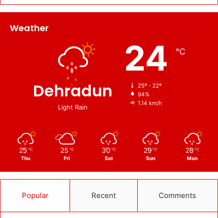
Weather
24
℃
Dehradun
25º - 22º
94%
1.14 km/h
Light Rain
25
25
30
29
28
℃
℃
℃
℃
℃
Thu
Fri
Sat
Sun
Mon
Popular
Recent
Comments