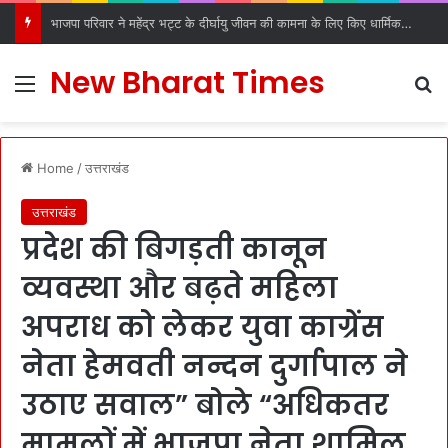
भाजपा परिवार ने महेंद्र भट्ट के दीर्घायु जीवन की कामना के लिए किए धार्मिक अनुष्ठान
New Bharat Times
Menu
S
Home
/
उत्तराखंड
उत्तराखंड
प्रदेश की बिगड़ती कानून
व्यवस्था और बढ़ते महिला
अपराध को लेकर युवा काग्रेंस
नेता हेमवती नन्दन दुर्गापाल ने
उठाए सवाल” बोले “अधिकतर
मामलों में भाजपा नेता शामिल