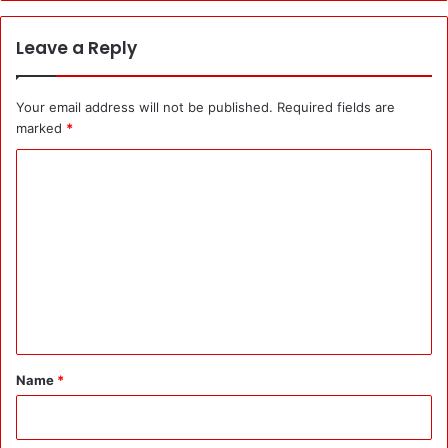
Leave a Reply
Your email address will not be published.
Required fields are
marked
*
C
o
m
m
e
n
t
*
Name
*