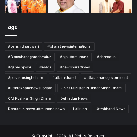
Tags
#banshidhartiwari
#bharatnewsinternational
#Bjpmahanagardehradun
#bjputtarakhand
#dehradun
#ganeshjoshi
#mdda
#newbharattimes
#pushkarsinghdhami
#uttarakhand
#uttarakhandgovernment
#uttarakhandnewsupdate
Chief Minister Pushkar Singh Dhami
CM Pushkar Singh Dhami
Dehradun News
Dehradun news uttrakhand news
Lalkuan
Uttrakhand News
© Copyright 2026, All Rights Reserved