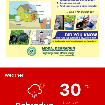
Weather
30
℃
30º - 24º